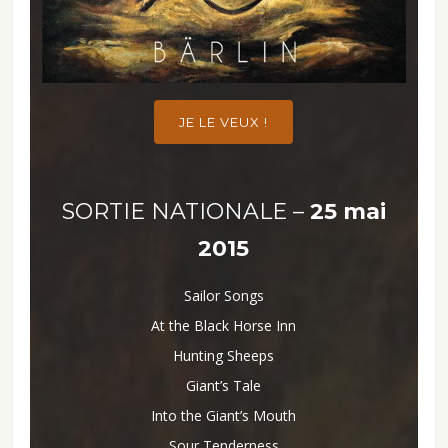
JE LE VEUX !
SORTIE NATIONALE –
25 mai
2015
Sailor Songs
At the Black Horse Inn
Hunting Sheeps
Giant’s Tale
Into the Giant’s Mouth
Sour Tenderness